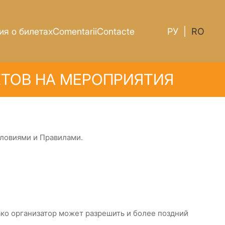
я о билетах
Comentarii
Contacte
РУ
|
RO
ЕТОВ НА МЕРОПРИЯТИЯ
словиями и Правилами.
нако организатор может разрешить и более поздний